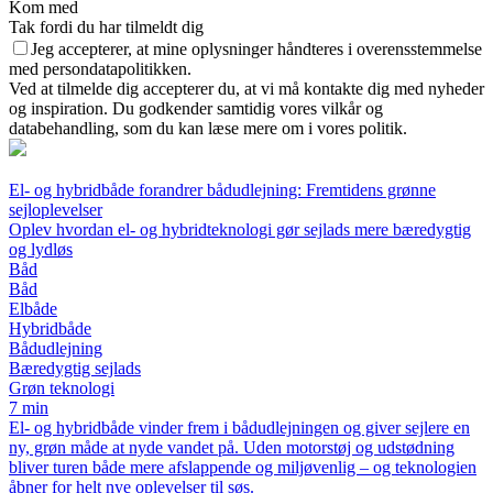
Kom med
Tak fordi du har tilmeldt dig
Jeg accepterer, at mine oplysninger håndteres i overensstemmelse
med persondatapolitikken.
Ved at tilmelde dig accepterer du, at vi må kontakte dig med nyheder
og inspiration. Du godkender samtidig vores vilkår og
databehandling, som du kan læse mere om i vores politik.
El- og hybridbåde forandrer bådudlejning: Fremtidens grønne
sejloplevelser
Oplev hvordan el- og hybridteknologi gør sejlads mere bæredygtig
og lydløs
Båd
Båd
Elbåde
Hybridbåde
Bådudlejning
Bæredygtig sejlads
Grøn teknologi
7 min
El- og hybridbåde vinder frem i bådudlejningen og giver sejlere en
ny, grøn måde at nyde vandet på. Uden motorstøj og udstødning
bliver turen både mere afslappende og miljøvenlig – og teknologien
åbner for helt nye oplevelser til søs.