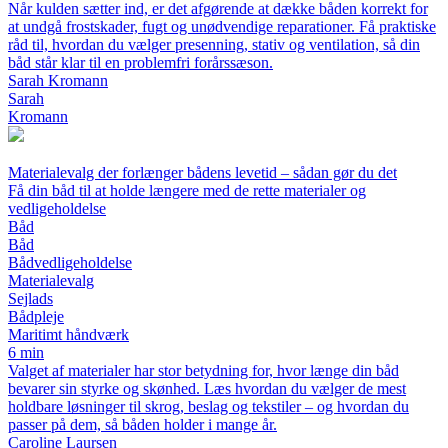
Når kulden sætter ind, er det afgørende at dække båden korrekt for
at undgå frostskader, fugt og unødvendige reparationer. Få praktiske
råd til, hvordan du vælger presenning, stativ og ventilation, så din
båd står klar til en problemfri forårssæson.
Sarah Kromann
Sarah
Kromann
Materialevalg der forlænger bådens levetid – sådan gør du det
Få din båd til at holde længere med de rette materialer og
vedligeholdelse
Båd
Båd
Bådvedligeholdelse
Materialevalg
Sejlads
Bådpleje
Maritimt håndværk
6 min
Valget af materialer har stor betydning for, hvor længe din båd
bevarer sin styrke og skønhed. Læs hvordan du vælger de mest
holdbare løsninger til skrog, beslag og tekstiler – og hvordan du
passer på dem, så båden holder i mange år.
Caroline Laursen