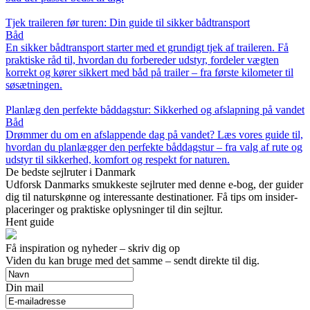
Tjek traileren før turen: Din guide til sikker bådtransport
Båd
En sikker bådtransport starter med et grundigt tjek af traileren. Få
praktiske råd til, hvordan du forbereder udstyr, fordeler vægten
korrekt og kører sikkert med båd på trailer – fra første kilometer til
søsætningen.
Planlæg den perfekte båddagstur: Sikkerhed og afslapning på vandet
Båd
Drømmer du om en afslappende dag på vandet? Læs vores guide til,
hvordan du planlægger den perfekte båddagstur – fra valg af rute og
udstyr til sikkerhed, komfort og respekt for naturen.
De bedste sejlruter i Danmark
Udforsk Danmarks smukkeste sejlruter med denne e-bog, der guider
dig til naturskønne og interessante destinationer. Få tips om insider-
placeringer og praktiske oplysninger til din sejltur.
Hent guide
Få inspiration og nyheder – skriv dig op
Viden du kan bruge med det samme – sendt direkte til dig.
Din mail