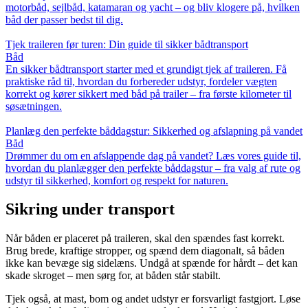
motorbåd, sejlbåd, katamaran og yacht – og bliv klogere på, hvilken
båd der passer bedst til dig.
Tjek traileren før turen: Din guide til sikker bådtransport
Båd
En sikker bådtransport starter med et grundigt tjek af traileren. Få
praktiske råd til, hvordan du forbereder udstyr, fordeler vægten
korrekt og kører sikkert med båd på trailer – fra første kilometer til
søsætningen.
Planlæg den perfekte båddagstur: Sikkerhed og afslapning på vandet
Båd
Drømmer du om en afslappende dag på vandet? Læs vores guide til,
hvordan du planlægger den perfekte båddagstur – fra valg af rute og
udstyr til sikkerhed, komfort og respekt for naturen.
Sikring under transport
Når båden er placeret på traileren, skal den spændes fast korrekt.
Brug brede, kraftige stropper, og spænd dem diagonalt, så båden
ikke kan bevæge sig sidelæns. Undgå at spænde for hårdt – det kan
skade skroget – men sørg for, at båden står stabilt.
Tjek også, at mast, bom og andet udstyr er forsvarligt fastgjort. Løse