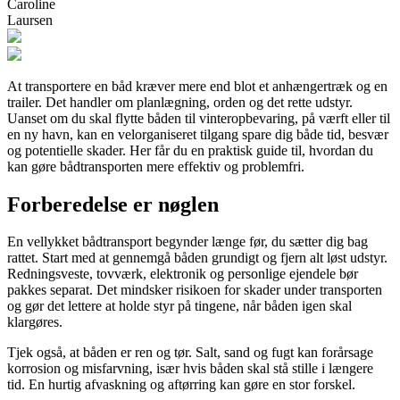
Caroline
Laursen
At transportere en båd kræver mere end blot et anhængertræk og en
trailer. Det handler om planlægning, orden og det rette udstyr.
Uanset om du skal flytte båden til vinteropbevaring, på værft eller til
en ny havn, kan en velorganiseret tilgang spare dig både tid, besvær
og potentielle skader. Her får du en praktisk guide til, hvordan du
kan gøre bådtransporten mere effektiv og problemfri.
Forberedelse er nøglen
En vellykket bådtransport begynder længe før, du sætter dig bag
rattet. Start med at gennemgå båden grundigt og fjern alt løst udstyr.
Redningsveste, tovværk, elektronik og personlige ejendele bør
pakkes separat. Det mindsker risikoen for skader under transporten
og gør det lettere at holde styr på tingene, når båden igen skal
klargøres.
Tjek også, at båden er ren og tør. Salt, sand og fugt kan forårsage
korrosion og misfarvning, især hvis båden skal stå stille i længere
tid. En hurtig afvaskning og aftørring kan gøre en stor forskel.