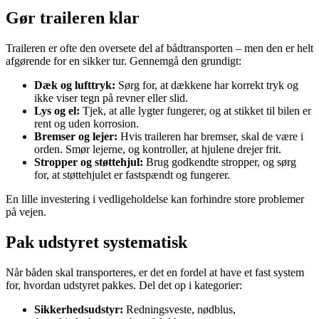
Gør traileren klar
Traileren er ofte den oversete del af bådtransporten – men den er helt
afgørende for en sikker tur. Gennemgå den grundigt:
Dæk og lufttryk:
Sørg for, at dækkene har korrekt tryk og
ikke viser tegn på revner eller slid.
Lys og el:
Tjek, at alle lygter fungerer, og at stikket til bilen er
rent og uden korrosion.
Bremser og lejer:
Hvis traileren har bremser, skal de være i
orden. Smør lejerne, og kontroller, at hjulene drejer frit.
Stropper og støttehjul:
Brug godkendte stropper, og sørg
for, at støttehjulet er fastspændt og fungerer.
En lille investering i vedligeholdelse kan forhindre store problemer
på vejen.
Pak udstyret systematisk
Når båden skal transporteres, er det en fordel at have et fast system
for, hvordan udstyret pakkes. Del det op i kategorier:
Sikkerhedsudstyr:
Redningsveste, nødblus,