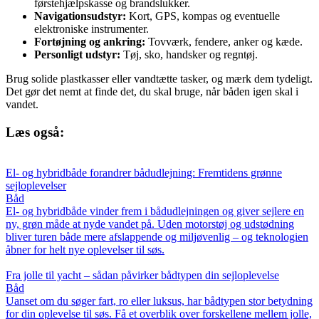
førstehjælpskasse og brandslukker.
Navigationsudstyr:
Kort, GPS, kompas og eventuelle
elektroniske instrumenter.
Fortøjning og ankring:
Tovværk, fendere, anker og kæde.
Personligt udstyr:
Tøj, sko, handsker og regntøj.
Brug solide plastkasser eller vandtætte tasker, og mærk dem tydeligt.
Det gør det nemt at finde det, du skal bruge, når båden igen skal i
vandet.
Læs også:
El- og hybridbåde forandrer bådudlejning: Fremtidens grønne
sejloplevelser
Båd
El- og hybridbåde vinder frem i bådudlejningen og giver sejlere en
ny, grøn måde at nyde vandet på. Uden motorstøj og udstødning
bliver turen både mere afslappende og miljøvenlig – og teknologien
åbner for helt nye oplevelser til søs.
Fra jolle til yacht – sådan påvirker bådtypen din sejloplevelse
Båd
Uanset om du søger fart, ro eller luksus, har bådtypen stor betydning
for din oplevelse til søs. Få et overblik over forskellene mellem jolle,