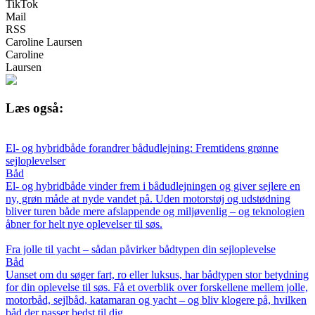
TikTok
Mail
RSS
Caroline Laursen
Caroline
Laursen
Læs også:
El- og hybridbåde forandrer bådudlejning: Fremtidens grønne
sejloplevelser
Båd
El- og hybridbåde vinder frem i bådudlejningen og giver sejlere en
ny, grøn måde at nyde vandet på. Uden motorstøj og udstødning
bliver turen både mere afslappende og miljøvenlig – og teknologien
åbner for helt nye oplevelser til søs.
Fra jolle til yacht – sådan påvirker bådtypen din sejloplevelse
Båd
Uanset om du søger fart, ro eller luksus, har bådtypen stor betydning
for din oplevelse til søs. Få et overblik over forskellene mellem jolle,
motorbåd, sejlbåd, katamaran og yacht – og bliv klogere på, hvilken
båd der passer bedst til dig.