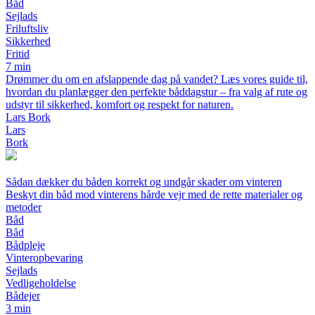
Båd
Sejlads
Friluftsliv
Sikkerhed
Fritid
7 min
Drømmer du om en afslappende dag på vandet? Læs vores guide til,
hvordan du planlægger den perfekte båddagstur – fra valg af rute og
udstyr til sikkerhed, komfort og respekt for naturen.
Lars Bork
Lars
Bork
Sådan dækker du båden korrekt og undgår skader om vinteren
Beskyt din båd mod vinterens hårde vejr med de rette materialer og
metoder
Båd
Båd
Bådpleje
Vinteropbevaring
Sejlads
Vedligeholdelse
Bådejer
3 min