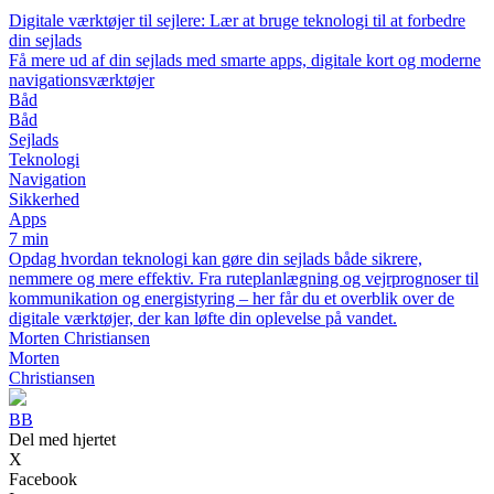
Digitale værktøjer til sejlere: Lær at bruge teknologi til at forbedre
din sejlads
Få mere ud af din sejlads med smarte apps, digitale kort og moderne
navigationsværktøjer
Båd
Båd
Sejlads
Teknologi
Navigation
Sikkerhed
Apps
7 min
Opdag hvordan teknologi kan gøre din sejlads både sikrere,
nemmere og mere effektiv. Fra ruteplanlægning og vejrprognoser til
kommunikation og energistyring – her får du et overblik over de
digitale værktøjer, der kan løfte din oplevelse på vandet.
Morten Christiansen
Morten
Christiansen
BB
Del med hjertet
X
Facebook