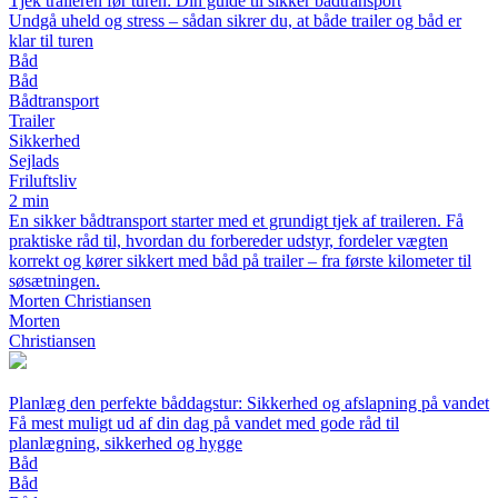
Tjek traileren før turen: Din guide til sikker bådtransport
Undgå uheld og stress – sådan sikrer du, at både trailer og båd er
klar til turen
Båd
Båd
Bådtransport
Trailer
Sikkerhed
Sejlads
Friluftsliv
2 min
En sikker bådtransport starter med et grundigt tjek af traileren. Få
praktiske råd til, hvordan du forbereder udstyr, fordeler vægten
korrekt og kører sikkert med båd på trailer – fra første kilometer til
søsætningen.
Morten Christiansen
Morten
Christiansen
Planlæg den perfekte båddagstur: Sikkerhed og afslapning på vandet
Få mest muligt ud af din dag på vandet med gode råd til
planlægning, sikkerhed og hygge
Båd
Båd