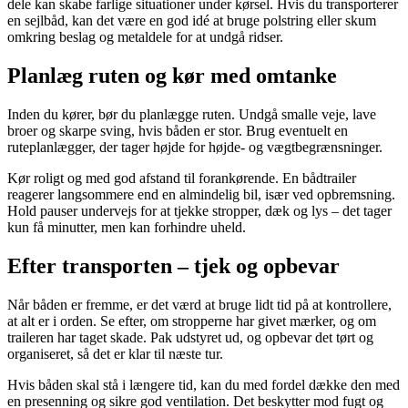
dele kan skabe farlige situationer under kørsel. Hvis du transporterer
en sejlbåd, kan det være en god idé at bruge polstring eller skum
omkring beslag og metaldele for at undgå ridser.
Planlæg ruten og kør med omtanke
Inden du kører, bør du planlægge ruten. Undgå smalle veje, lave
broer og skarpe sving, hvis båden er stor. Brug eventuelt en
ruteplanlægger, der tager højde for højde- og vægtbegrænsninger.
Kør roligt og med god afstand til forankørende. En bådtrailer
reagerer langsommere end en almindelig bil, især ved opbremsning.
Hold pauser undervejs for at tjekke stropper, dæk og lys – det tager
kun få minutter, men kan forhindre uheld.
Efter transporten – tjek og opbevar
Når båden er fremme, er det værd at bruge lidt tid på at kontrollere,
at alt er i orden. Se efter, om stropperne har givet mærker, og om
traileren har taget skade. Pak udstyret ud, og opbevar det tørt og
organiseret, så det er klar til næste tur.
Hvis båden skal stå i længere tid, kan du med fordel dække den med
en presenning og sikre god ventilation. Det beskytter mod fugt og