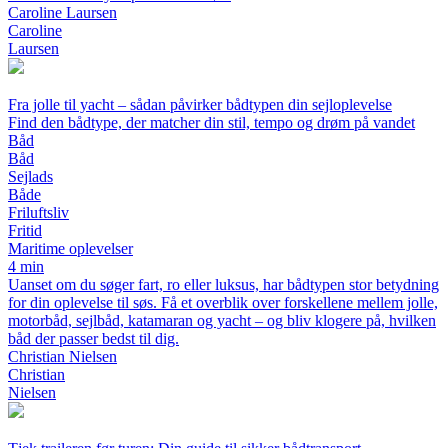
Caroline Laursen
Caroline
Laursen
Fra jolle til yacht – sådan påvirker bådtypen din sejloplevelse
Find den bådtype, der matcher din stil, tempo og drøm på vandet
Båd
Båd
Sejlads
Både
Friluftsliv
Fritid
Maritime oplevelser
4 min
Uanset om du søger fart, ro eller luksus, har bådtypen stor betydning
for din oplevelse til søs. Få et overblik over forskellene mellem jolle,
motorbåd, sejlbåd, katamaran og yacht – og bliv klogere på, hvilken
båd der passer bedst til dig.
Christian Nielsen
Christian
Nielsen