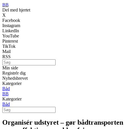
BB
Del med hjertet
X
Facebook
Instagram
LinkedIn
YouTube
Pinterest
TikTok
Mail
RSS
Min side
Registrér dig
Nyhedsbrevet
Kategorier
Båd
BB
Kategorier
Båd
Organisér udstyret – gør bådtransporten