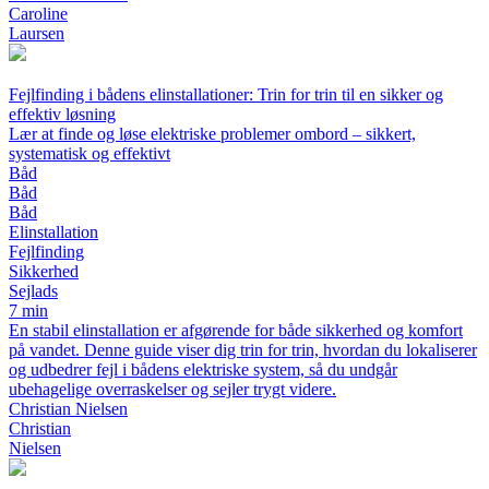
Caroline
Laursen
Fejlfinding i bådens elinstallationer: Trin for trin til en sikker og
effektiv løsning
Lær at finde og løse elektriske problemer ombord – sikkert,
systematisk og effektivt
Båd
Båd
Båd
Elinstallation
Fejlfinding
Sikkerhed
Sejlads
7 min
En stabil elinstallation er afgørende for både sikkerhed og komfort
på vandet. Denne guide viser dig trin for trin, hvordan du lokaliserer
og udbedrer fejl i bådens elektriske system, så du undgår
ubehagelige overraskelser og sejler trygt videre.
Christian Nielsen
Christian
Nielsen