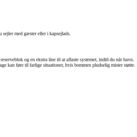
u sejler med gæster eller i kapsejlads.
erveblok og en ekstra line til at aflaste systemet, indtil du når havn.
ge kan føre til farlige situationer, hvis bommen pludselig mister støtte.