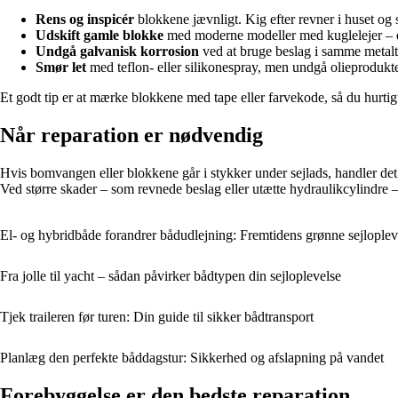
Rens og inspicér
blokkene jævnligt. Kig efter revner i huset og s
Udskift gamle blokke
med moderne modeller med kuglelejer – de
Undgå galvanisk korrosion
ved at bruge beslag i samme metalt
Smør let
med teflon- eller silikonespray, men undgå olieprodukter
Et godt tip er at mærke blokkene med tape eller farvekode, så du hurtigt 
Når reparation er nødvendig
Hvis bomvangen eller blokkene går i stykker under sejlads, handler det o
Ved større skader – som revnede beslag eller utætte hydraulikcylindre – b
El- og hybridbåde forandrer bådudlejning: Fremtidens grønne sejloplev
Fra jolle til yacht – sådan påvirker bådtypen din sejloplevelse
Tjek traileren før turen: Din guide til sikker bådtransport
Planlæg den perfekte båddagstur: Sikkerhed og afslapning på vandet
Forebyggelse er den bedste reparation