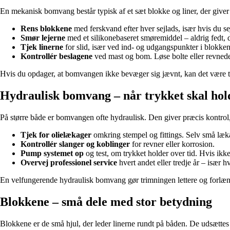
En mekanisk bomvang består typisk af et sæt blokke og liner, der giver 
Rens blokkene
med ferskvand efter hver sejlads, især hvis du sejl
Smør lejerne
med et silikonebaseret smøremiddel – aldrig fedt, d
Tjek linerne
for slid, især ved ind- og udgangspunkter i blokkene
Kontrollér beslagene
ved mast og bom. Løse bolte eller revnede 
Hvis du opdager, at bomvangen ikke bevæger sig jævnt, kan det være tegn
Hydraulisk bomvang – når trykket skal hol
På større både er bomvangen ofte hydraulisk. Den giver præcis kontrol
Tjek for olielækager
omkring stempel og fittings. Selv små lækag
Kontrollér slanger og koblinger
for revner eller korrosion.
Pump systemet op
og test, om trykket holder over tid. Hvis ikk
Overvej professionel service
hvert andet eller tredje år – især h
En velfungerende hydraulisk bomvang gør trimningen lettere og forlænge
Blokkene – små dele med stor betydning
Blokkene er de små hjul, der leder linerne rundt på båden. De udsættes