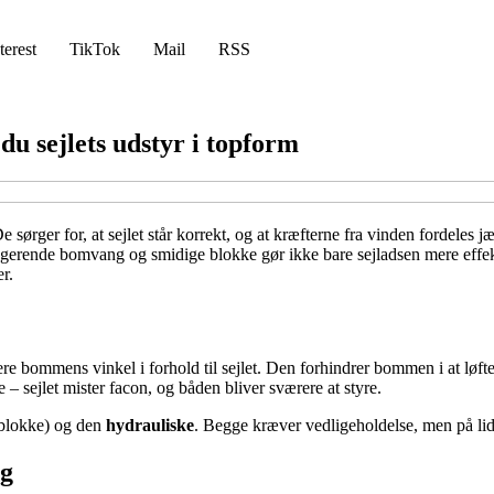
terest
TikTok
Mail
RSS
du sejlets udstyr i topform
sørger for, at sejlet står korrekt, og at kræfterne fra vinden fordeles 
ungerende bomvang og smidige blokke gør ikke bare sejladsen mere effekt
r.
bommens vinkel i forhold til sejlet. Den forhindrer bommen i at løfte s
 sejlet mister facon, og båden bliver sværere at styre.
 blokke) og den
hydrauliske
. Begge kræver vedligeholdelse, men på lid
ng