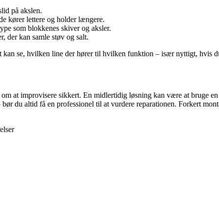
lid på akslen.
 kører lettere og holder længere.
ype som blokkenes skiver og aksler.
, der kan samle støv og salt.
kan se, hvilken line der hører til hvilken funktion – især nyttigt, hvis d
m at improvisere sikkert. En midlertidig løsning kan være at bruge en res
ør du altid få en professionel til at vurdere reparationen. Forkert monta
elser