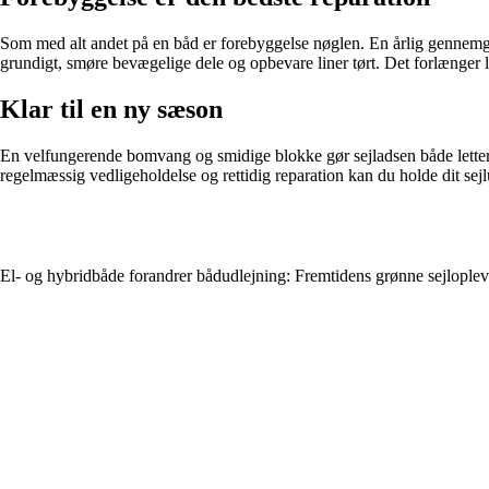
Som med alt andet på en båd er forebyggelse nøglen. En årlig gennemgan
grundigt, smøre bevægelige dele og opbevare liner tørt. Det forlænger lev
Klar til en ny sæson
En velfungerende bomvang og smidige blokke gør sejladsen både lettere 
regelmæssig vedligeholdelse og rettidig reparation kan du holde dit sej
El- og hybridbåde forandrer bådudlejning: Fremtidens grønne sejloplev