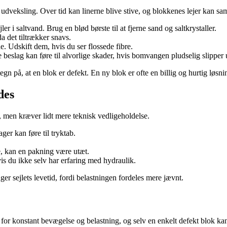
udveksling. Over tid kan linerne blive stive, og blokkenes lejer kan sam
er i saltvand. Brug en blød børste til at fjerne sand og saltkrystaller.
a det tiltrækker snavs.
. Udskift dem, hvis du ser flossede fibre.
beslag kan føre til alvorlige skader, hvis bomvangen pludselig slipper 
 på, at en blok er defekt. En ny blok er ofte en billig og hurtig løsnin
des
, men kræver lidt mere teknisk vedligeholdelse.
er kan føre til tryktab.
e, kan en pakning være utæt.
vis du ikke selv har erfaring med hydraulik.
r sejlets levetid, fordi belastningen fordeles mere jævnt.
 for konstant bevægelse og belastning, og selv en enkelt defekt blok ka