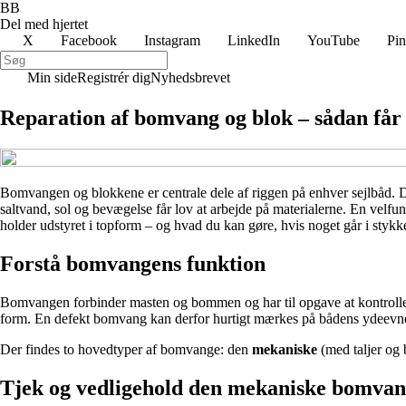
BB
Del med hjertet
X
Facebook
Instagram
LinkedIn
YouTube
Pin
Min side
Registrér dig
Nyhedsbrevet
Reparation af bomvang og blok – sådan får 
Bomvangen og blokkene er centrale dele af riggen på enhver sejlbåd. De 
saltvand, sol og bevægelse får lov at arbejde på materialerne. En velf
holder udstyret i topform – og hvad du kan gøre, hvis noget går i stykke
Forstå bomvangens funktion
Bomvangen forbinder masten og bommen og har til opgave at kontrollere 
form. En defekt bomvang kan derfor hurtigt mærkes på bådens ydeevne –
Der findes to hovedtyper af bomvange: den
mekaniske
(med taljer og
Tjek og vedligehold den mekaniske bomva