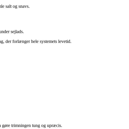
le salt og snavs.
under sejlads.
g, der forlænger hele systemets levetid.
n gøre trimningen tung og upræcis.